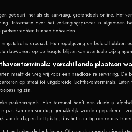
en gebeurt, net als de aanvraag, grotendeels online. Het v
eding. Informatie over het verlengingsproces is algemeen 
n parkeerrechten kunnen behouden.
ingstelsel is cruciaal. Hun regelgeving en beleid hebben een
en bewoners op de hoogte blijven van eventuele wijzigingen o
hthaventerminals: verschillende plaatsen w
rten maakt de weg vrij voor een naadloze reiservaring. De 
parkeren op straat tot uitgebreide luchthaventerminals. Late
oepassing zijn.
eke parkeerregels. Elke terminal heeft een duidelijk afgeb
 de pas kan een voertuig gemakkelijk worden geparkeerd z
jk van de dag en het tijdstip, dus het is nuttig om kennis te n
 tot ver buiten de luchthaven. Of u nu door een bruisend sta