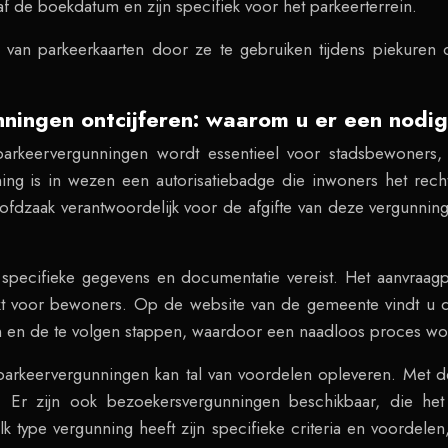
f de boekdatum en zijn specifiek voor het parkeerterrein.
k van parkeerkaarten door ze te gebruiken tijdens piekuren
ningen ontcijferen: waarom u er een nodig
 parkeervergunningen wordt essentieel voor stadsbewoner
ng is in wezen een autorisatiebadge die inwoners het rec
fdzaak verantwoordelijk voor de afgifte van deze vergunning
specifieke gegevens en documentatie vereist. Het aanvraagp
kt voor bewoners. Op de website van de gemeente vindt u 
en en de te volgen stappen, waardoor een naadloos proces w
 parkeervergunningen kan tal van voordelen opleveren. Met
. Er zijn ook bezoekersvergunningen beschikbaar, die het
type vergunning heeft zijn specifieke criteria en voorde