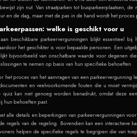
ewijst zijn nut. Van straatparken tot busparkeerplaatsen, de
t uur en de dag, maar met de pas in de hand wordt het proces
arkeerpassen: welke is geschikt voor u
an beschikbare parkeervergunningen blijkt essentieel bij 
ardoor het geschikter is voor bepaalde personen. Een uitgeb
 blijkt bijvoorbeeld van onschatbare waarde voor degenen d
eslissingen te nemen op basis van hun specifieke behoeften.
door het proces van het aanvragen van een parkeervergunning l
e documenten en veelvoorkomende fouten die u moet vermij
e quiz kan niet genoeg worden benadrukt, omdat deze een 
ij hun behoeften past.
et alle details en beperkingen van parkeervergunningen voo
e regels van de regeling. Bovendien kan een interactieve ka
ners helpen de specifieke regels te begrijpen die van toe