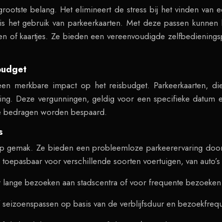
grootste belang. Het elimineert de stress bij het vinden van 
d is het gebruik van parkeerkaarten. Met deze passen kunnen
en of kaartjes. Ze bieden een vereenvoudigde zelfbedieningsp
sbudget
een merkbare impact op het reisbudget. Parkeerkaarten, 
sing. Deze vergunningen, geldig voor een specifieke datum 
jke bedragen worden bespaard.
s
p gemak. Ze bieden een probleemloze parkeerervaring door o
toepasbaar voor verschillende soorten voertuigen, van auto’s to
oor lange bezoeken aan stadscentra of voor frequente bezoe
f seizoenspassen op basis van de verblijfsduur en bezoekfrequ